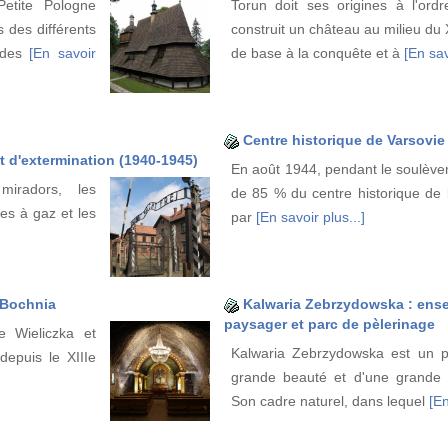
etite Pologne
Torun doit ses origines à l'ord
 des différents
construit un château au milieu du X
n des
[En savoir
de base à la conquête et à
[En sav
Centre historique de Varsovie
 d'extermination (1940-1945)
En août 1944, pendant le soulève
miradors, les
de 85 % du centre historique de la
es à gaz et les
par
[En savoir plus...]
t Bochnia
Kalwaria Zebrzydowska : ensem
paysager et parc de pèlerinage
 Wieliczka et
Kalwaria Zebrzydowska est un p
depuis le XIIIe
grande beauté et d'une grande im
Son cadre naturel, dans lequel
[En