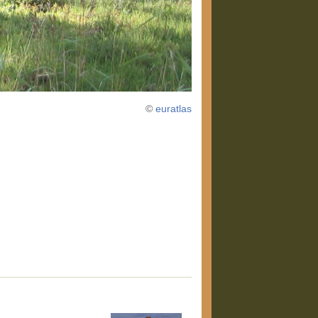
©
euratlas