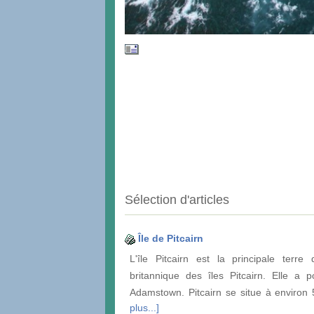
Sélection d'articles
Île de Pitcairn
L'île Pitcairn est la principale terre d
britannique des îles Pitcairn. Elle a p
Adamstown. Pitcairn se situe à environ
plus...]