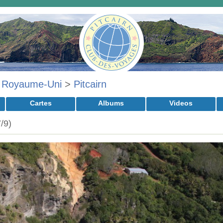
>
Royaume-Uni
>
Pitcairn
Cartes
Albums
Videos
7/9)