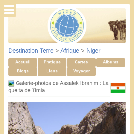
Destination Terre
>
Afrique
>
Niger
Accueil
Pratique
Cartes
Albums
Blogs
Liens
Voyager
Galerie-photos de Assalek Ibrahim : La
guelta de Timia