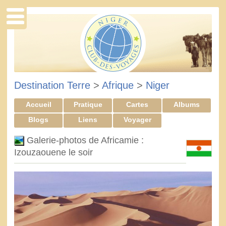
Destination Terre
>
Afrique
>
Niger
Accueil
Pratique
Cartes
Albums
Blogs
Liens
Voyager
Galerie-photos de Africamie :
Izouzaouene le soir