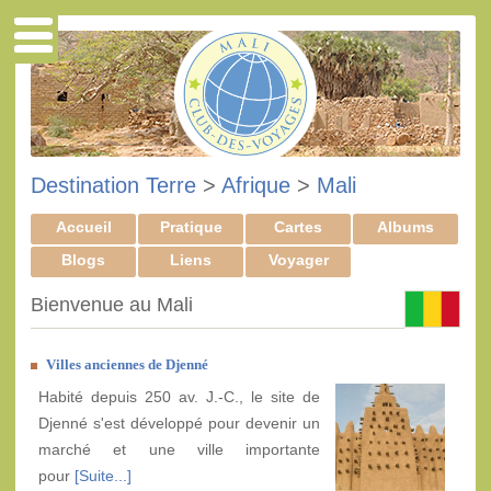
Destination Terre
>
Afrique
>
Mali
Accueil
Pratique
Cartes
Albums
Blogs
Liens
Voyager
Bienvenue au Mali
Villes anciennes de Djenné
Habité depuis 250 av. J.-C., le site de
Djenné s'est développé pour devenir un
marché et une ville importante
pour
[Suite...]