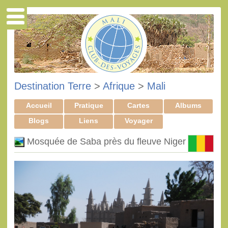
Destination Terre
>
Afrique
>
Mali
Accueil
Pratique
Cartes
Albums
Blogs
Liens
Voyager
Mosquée de Saba près du fleuve Niger