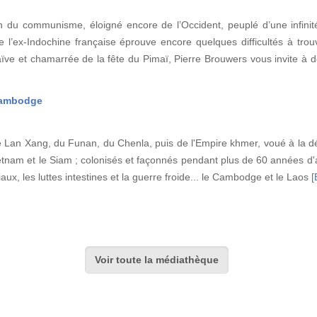
 du communisme, éloigné encore de l’Occident, peuplé d’une infinité
de l’ex-Indochine française éprouve encore quelques difficultés à trou
ve et chamarrée de la fête du Pimaï, Pierre Brouwers vous invite à
Cambodge
e Lan Xang, du Funan, du Chenla, puis de l'Empire khmer, voué à la d
ietnam et le Siam ; colonisés et façonnés pendant plus de 60 années d'a
aux, les luttes intestines et la guerre froide... le Cambodge et le Laos
[
Voir toute la médiathèque