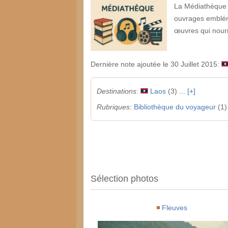
La Médiathèque d
ouvrages emblém
œuvres qui nourri
Dernière note ajoutée le 30 Juillet 2015:
Destinations
:
Laos
(3) ...
[+]
Rubriques
:
Bibliothèque du voyageur
(1)
Sélection photos
Fleuves