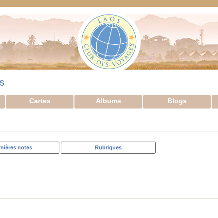
s
Cartes
Albums
Blogs
nières notes
Rubriques