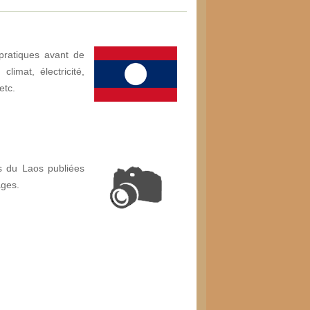
pratiques avant de
limat, électricité,
etc.
s du Laos publiées
ages.