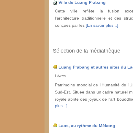
Ville de Luang Prabang
Cette ville reflète la fusion exce
l'architecture traditionnelle et des stru
conçues par les
[En savoir plus...]
Sélection de la médiathèque
Luang Prabang et autres sites du L
Livres
Patrimoine mondial de l'Humanité de l'
Sud-Est. Située dans un cadre naturel m
royale abrite des joyaux de l'art bouddh
plus...]
Laos, au rythme du Mékong