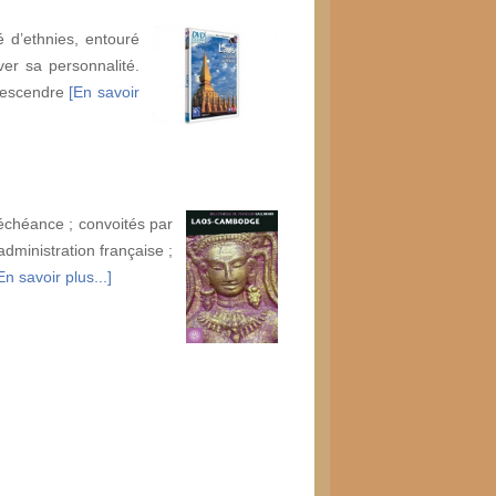
 d’ethnies, entouré
ver sa personnalité.
 descendre
[En savoir
échéance ; convoités par
dministration française ;
En savoir plus...]