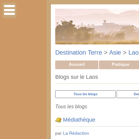
Destination Terre
>
Asie
>
Lao
Accueil
Pratique
Blogs sur le Laos
Tous les blogs
Der
Tous les blogs
Médiathèque
par
La Rédaction