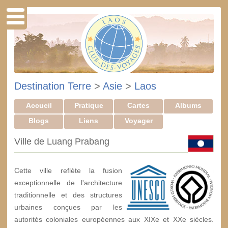
Destination Terre
>
Asie
>
Laos
Accueil
Pratique
Cartes
Albums
Blogs
Liens
Voyager
Ville de Luang Prabang
Cette ville reflète la fusion
exceptionnelle de l'architecture
traditionnelle et des structures
urbaines conçues par les
autorités coloniales européennes aux XIX
e
et XX
e
siècles.