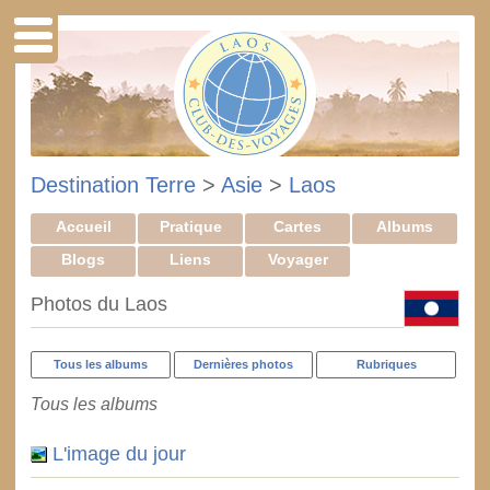
Destination Terre
>
Asie
>
Laos
Accueil
Pratique
Cartes
Albums
Blogs
Liens
Voyager
Photos du Laos
Tous les albums
Dernières photos
Rubriques
Tous les albums
L'image du jour