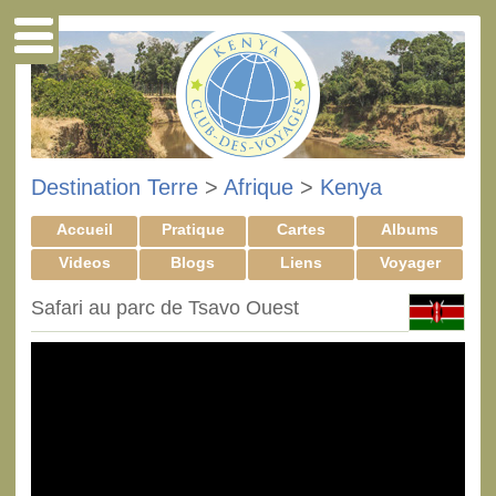
Destination Terre
>
Afrique
>
Kenya
Accueil
Pratique
Cartes
Albums
Videos
Blogs
Liens
Voyager
Safari au parc de Tsavo Ouest