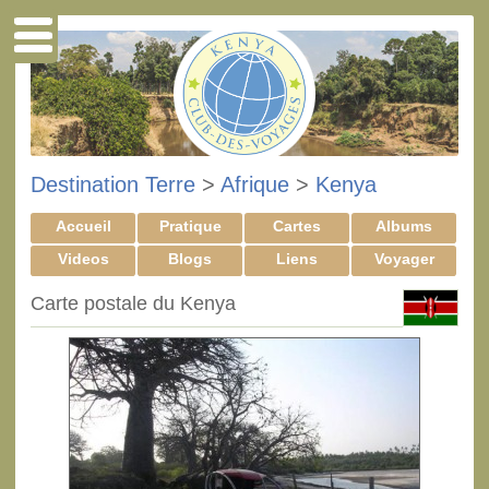
Destination Terre
>
Afrique
>
Kenya
Accueil
Pratique
Cartes
Albums
Videos
Blogs
Liens
Voyager
Carte postale du Kenya