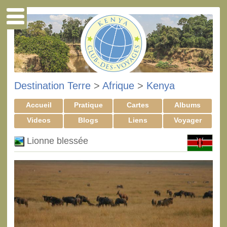
Destination Terre
>
Afrique
>
Kenya
Accueil
Pratique
Cartes
Albums
Videos
Blogs
Liens
Voyager
Lionne blessée