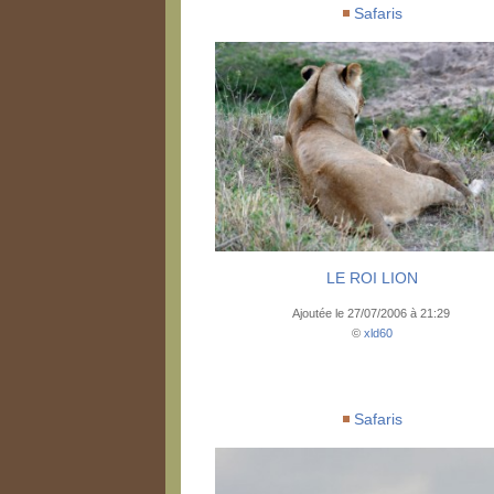
Safaris
LE ROI LION
Ajoutée le 27/07/2006 à 21:29
©
xld60
Safaris