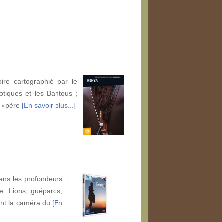
oire cartographié par le
otiques et les Bantous ;
le «père
[En savoir plus...]
ans les profondeurs
e. Lions, guépards,
ont la caméra du
[En