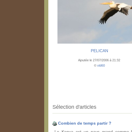
PELICAN
Ajoutée le 27/07/2006 à 21:32
©
xld60
Sélection d'articles
Combien de temps partir ?
Le Kenya est un pays grand comme la