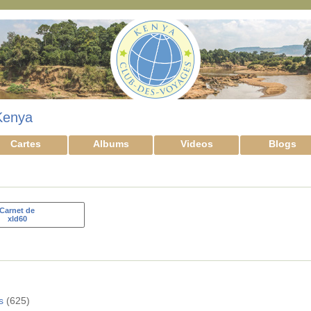
Kenya
Cartes
Albums
Videos
Blogs
Carnet de
xld60
s
(625)