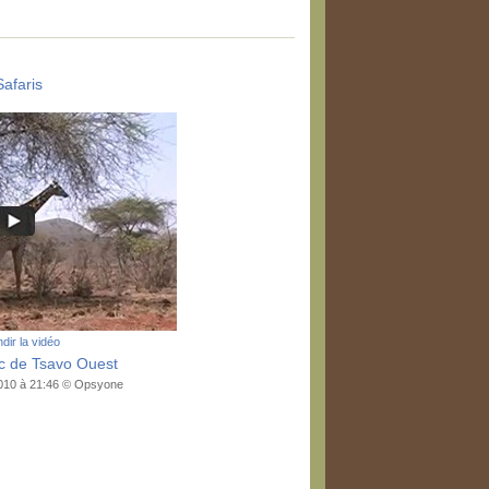
Safaris
dir la vidéo
rc de Tsavo Ouest
2010 à 21:46 © Opsyone