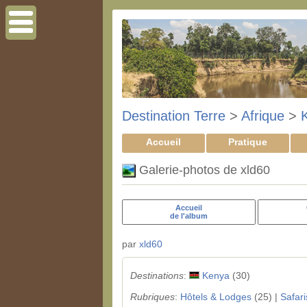
Destination Terre
>
Afrique
>
Accueil
Pratique
Galerie-photos de xld60
Accueil
de l'album
par
xld60
Destinations
:
Kenya
(30)
Rubriques
:
Hôtels & Lodges
(25) |
Safari