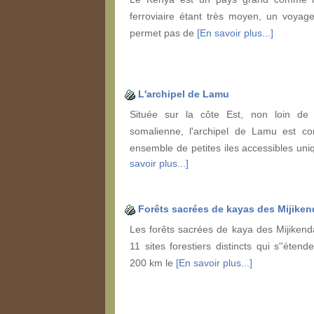
ferroviaire étant très moyen, un voya
permet pas de
[En savoir plus...]
L'archipel de Lamu
Située sur la côte Est, non loin de l
somalienne, l'archipel de Lamu est c
ensemble de petites iles accessibles u
savoir plus...]
Forêts sacrées de kayas des Mijiken
Les forêts sacrées de kaya des Mijikend
11 sites forestiers distincts qui s''éten
200 km le
[En savoir plus...]