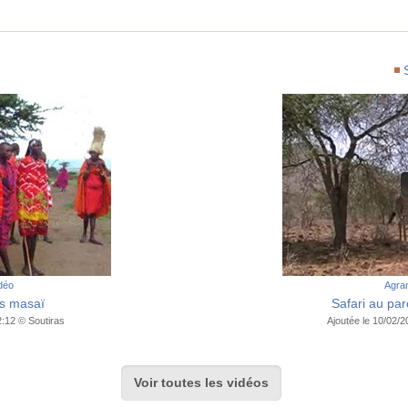
idéo
Agran
es masaï
Safari au pa
2:12 © Soutiras
Ajoutée le 10/02/
Voir toutes les vidéos