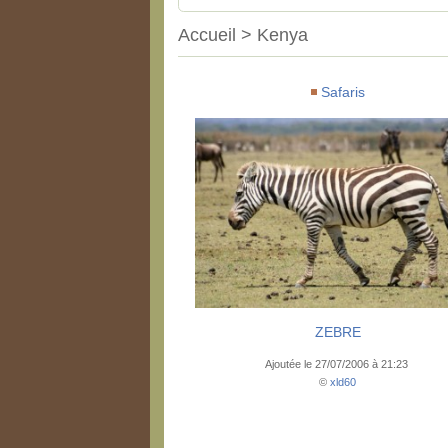
Accueil > Kenya
Safaris
ZEBRE
Ajoutée le 27/07/2006 à 21:23
©
xld60