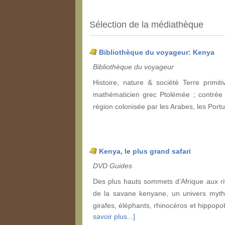
Sélection de la médiathèque
Bibliothèque du voyageur: Kenya
Bibliothèque du voyageur
Histoire, nature & société Terre primiti
mathématicien grec Ptolémée ; contrée a
région colonisée par les Arabes, les Portu
Kenya, le plus grand safari
DVD Guides
Des plus hauts sommets d’Afrique aux ri
de la savane kenyane, un univers mythi
girafes, éléphants, rhinocéros et hippo
savoir plus...]