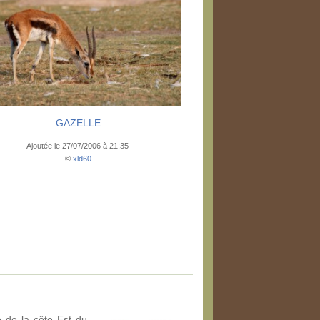
GAZELLE
Ajoutée le 27/07/2006 à 21:35
©
xld60
 de la côte Est du