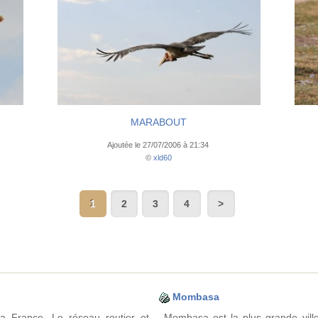
MARABOUT
Ajoutée le 27/07/2006 à 21:34
©
xld60
1
2
3
4
Mombasa
 France. Le réseau routier et
Mombasa est la plus grande ville