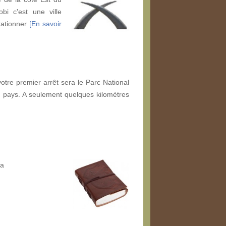
bi c'est une ville
stationner
[En savoir
?
tre premier arrêt sera le Parc National
u pays. A seulement quelques kilomètres
ya