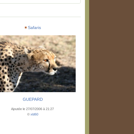
Safaris
GUEPARD
Ajoutée le 27/07/2006 à 21:27
©
xld60