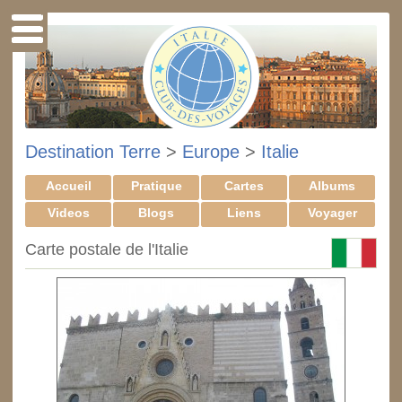
Destination Terre
>
Europe
>
Italie
Accueil
Pratique
Cartes
Albums
Videos
Blogs
Liens
Voyager
Carte postale de l'Italie