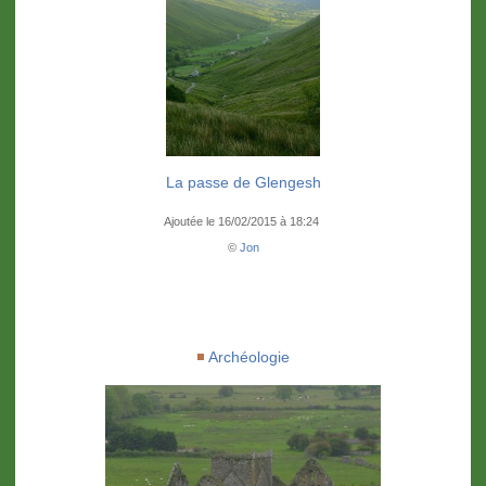
La passe de Glengesh
Ajoutée le 16/02/2015 à 18:24
©
Jon
Archéologie