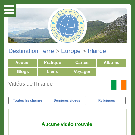
Destination Terre
>
Europe
>
Irlande
Accueil
Pratique
Cartes
Albums
Blogs
Liens
Voyager
Vidéos de l'Irlande
Toutes les chaînes
Dernières vidéos
Rubriques
Aucune vidéo trouvée.