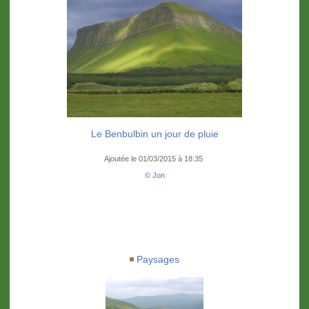
Le Benbulbin un jour de pluie
Ajoutée le 01/03/2015 à 18:35
©
Jon
Paysages