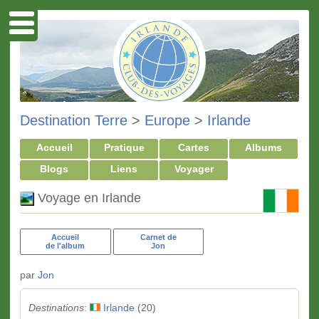
Destination Terre
>
Europe
>
Irlande
Accueil
Pratique
Cartes
Albums
Blogs
Liens
Voyager
Voyage en Irlande
Accueil
Carnet de
de l'album
Jon
par
Jon
Destinations
:
Irlande
(20)