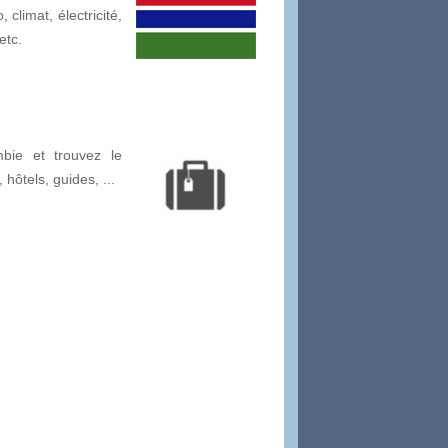
climat, électricité,
etc.
bie et trouvez le
, hôtels, guides, ...