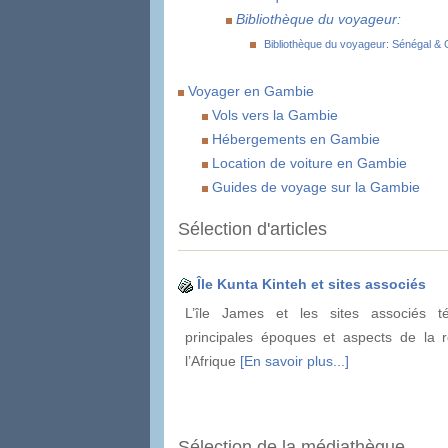
Bibliothèque du voyageur:
Bibliothèque du voyageur: Sénégal &
Voyager en Gambie
Vols vers la Gambie
Hébergements en Gambie
Location de voiture en Gambie
Guides de voyage sur la Gambie
Sélection d'articles
Île Kunta Kinteh et sites associés
L’île James et les sites associés t
principales époques et aspects de la r
l’Afrique
[En savoir plus...]
Sélection de la médiathèque