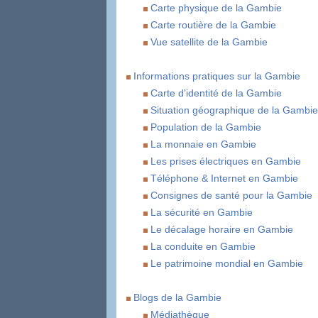
Carte physique de la Gambie
Carte routière de la Gambie
Vue satellite de la Gambie
Informations pratiques sur la Gambie
Carte d'identité de la Gambie
Situation géographique de la Gambie
Population de la Gambie
La monnaie en Gambie
Les prises électriques en Gambie
Téléphone & Internet en Gambie
Consignes de santé pour la Gambie
La sécurité en Gambie
Le décalage horaire en Gambie
La conduite en Gambie
Le patrimoine mondial en Gambie
Blogs de la Gambie
Médiathèque