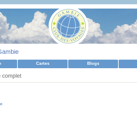
Gambie
e
Cartes
Blogs
 complet
ie