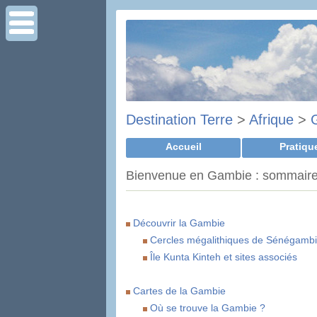
Destination Terre
>
Afrique
>
Accueil
Pratiqu
Bienvenue en Gambie : sommaire
Découvrir la Gambie
Cercles mégalithiques de Sénégamb
Île Kunta Kinteh et sites associés
Cartes de la Gambie
Où se trouve la Gambie ?