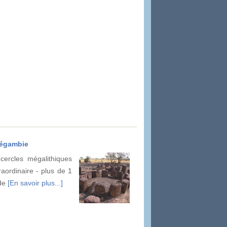
négambie
ercles mégalithiques
raordinaire - plus de 1
 de
[En savoir plus...]