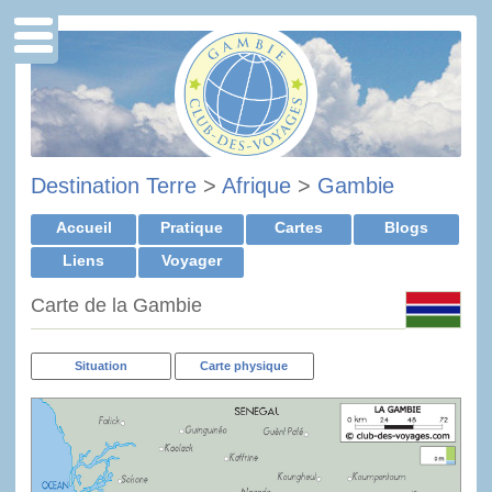
Destination Terre
>
Afrique
>
Gambie
Accueil
Pratique
Cartes
Blogs
Liens
Voyager
Carte de la Gambie
Situation
Carte physique