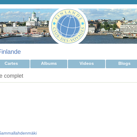
Finlande
Cartes
Albums
Videos
Blogs
e complet
e Sammallahdenmäki