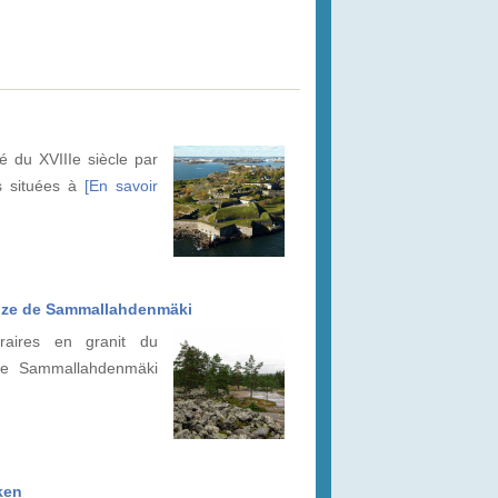
é du XVIIIe siècle par
s situées à
[En savoir
ronze de Sammallahdenmäki
raires en granit du
de Sammallahdenmäki
ken