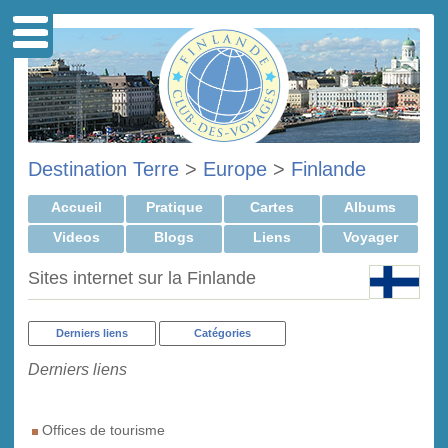
Destination Terre
>
Europe
>
Finlande
Accueil
Pratique
Cartes
Albums
Videos
Blogs
Liens
Voyager
Sites internet sur la Finlande
Derniers liens
Catégories
Derniers liens
Offices de tourisme