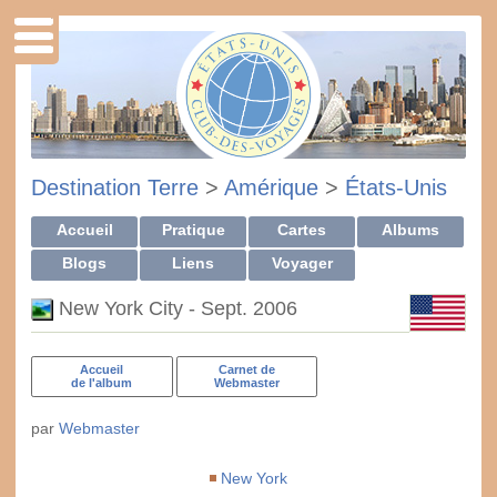
Destination Terre
>
Amérique
>
États-Unis
Accueil
Pratique
Cartes
Albums
Blogs
Liens
Voyager
New York City - Sept. 2006
Accueil
Carnet de
de l'album
Webmaster
par
Webmaster
New York