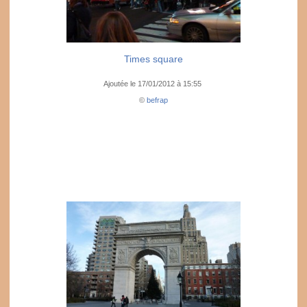
Times square
Ajoutée le 17/01/2012 à 15:55
©
befrap