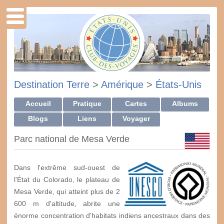
Destination Terre
>
Amérique
>
États-Unis
Accueil
Pratique
Cartes
Albums
Blogs
Liens
Voyager
Parc national de Mesa Verde
Dans l'extrême sud-ouest de
l'État du Colorado, le plateau de
Mesa Verde, qui atteint plus de 2
600 m d'altitude, abrite une
énorme concentration d'habitats indiens ancestraux dans des