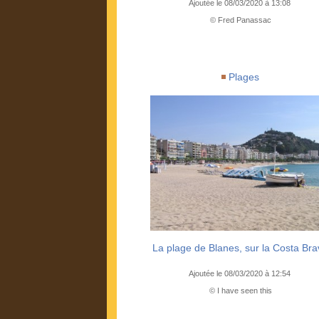
Ajoutée le 08/03/2020 à 13:08
© Fred Panassac
Plages
La plage de Blanes, sur la Costa Br
Ajoutée le 08/03/2020 à 12:54
© I have seen this