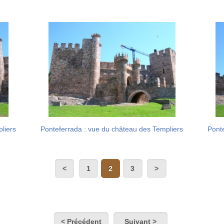
liers
Ponteferrada : vue du château des Templiers
Pont
1
2
3
< Précédent
Suivant >