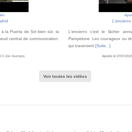
idéo
Agran
drid
L'encierr
 la Puerta de Sol bien sûr, la
L'encierro c'est le lâcher an
oeud central de communication.
Pampelune. Les courageux ou tém
qui traversent
[Suite...]
08 © Joe Journeys
Ajoutée le 07/07/201
Voir toutes les vidéos