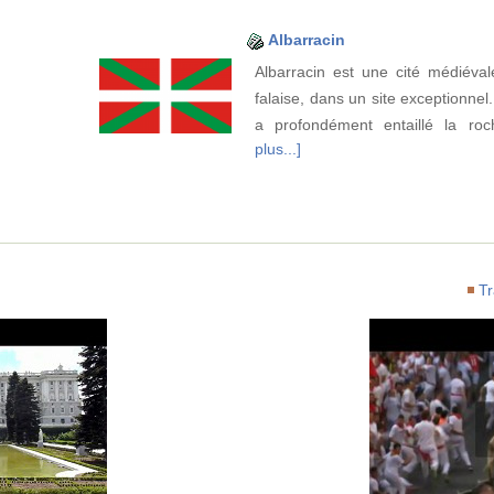
Albarracin
Albarracin est une cité médiéva
falaise, dans un site exceptionnel
a profondément entaillé la r
plus...]
Tr