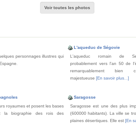
Voir toutes les photos
L'aqueduc de Ségovie
elques personnages illustres qui
L'aqueduc romain de Ségo
l'Espagne.
probablement vers l'an 50 de l'è
remarquablement bien co
majestueuse
[En savoir plus...]
pagnoles
Saragosse
eurs royaumes et posent les bases
Saragosse est une des plus impo
z la biographie des rois des
(600000 habitants). La ville se 
plaines désertiques. Elle est
[En sa