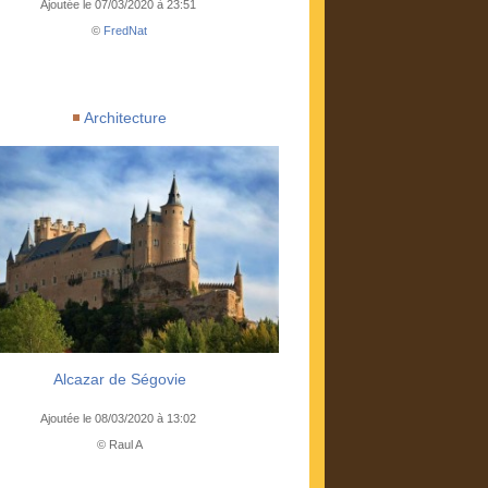
Ajoutée le 07/03/2020 à 23:51
©
FredNat
Architecture
Alcazar de Ségovie
Ajoutée le 08/03/2020 à 13:02
© Raul A