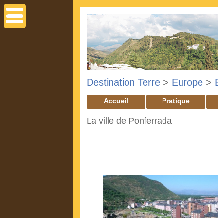
Destination Terre
>
Europe
>
Accueil
Pratique
La ville de Ponferrada