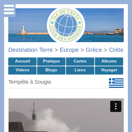
Destination Terre
>
Europe
>
Grèce
>
Crète
Accueil
Pratique
Cartes
Albums
Videos
Blogs
Liens
Voyager
Tempête à Sougia