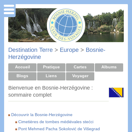
Destination Terre
>
Europe
>
Bosnie-
Herzégovine
Accueil
Pratique
Cartes
Albums
Blogs
Liens
Voyager
Bienvenue en Bosnie-Herzégovine :
sommaire complet
Découvrir la Bosnie-Herzégovine
Cimetières de tombes médiévales stećci
Pont Mehmed Pacha Sokolović de Višegrad