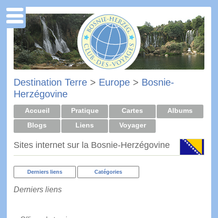
Destination Terre
>
Europe
>
Bosnie-
Herzégovine
Accueil
Pratique
Cartes
Albums
Blogs
Liens
Voyager
Sites internet sur la Bosnie-Herzégovine
Derniers liens
Catégories
Derniers liens