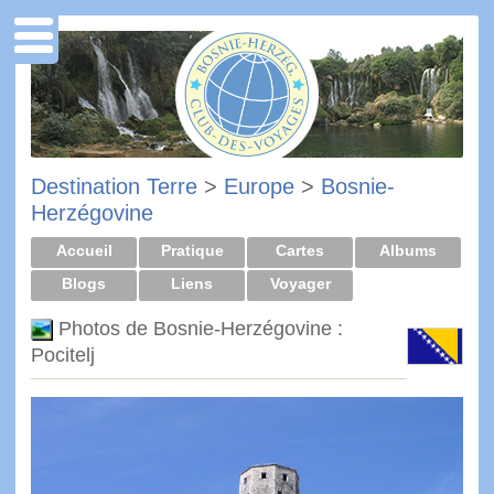
Destination Terre
>
Europe
>
Bosnie-
Herzégovine
Accueil
Pratique
Cartes
Albums
Blogs
Liens
Voyager
Photos de Bosnie-Herzégovine :
Pocitelj