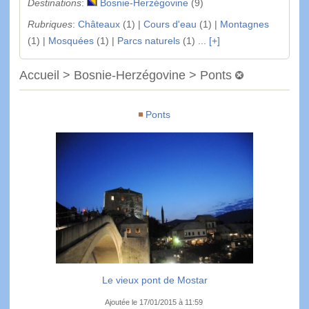
Destinations
:
Bosnie-Herzégovine
(9)
Rubriques
:
Châteaux
(1) |
Cours d'eau
(1) |
Montagnes
(1) |
Mosquées
(1) |
Parcs naturels
(1) ...
[+]
Accueil > Bosnie-Herzégovine > Ponts
Ponts
Le vieux pont de Mostar
Ajoutée le 17/01/2015 à 11:59