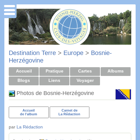
Destination Terre
>
Europe
>
Bosnie-
Herzégovine
Accueil
Pratique
Cartes
Albums
Blogs
Liens
Voyager
Photos de Bosnie-Herzégovine
Accueil
Carnet de
de l'album
La Rédaction
par
La Rédaction