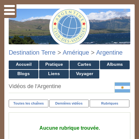
Destination Terre
>
Amérique
>
Argentine
Accueil
Pratique
Cartes
Albums
Blogs
Liens
Voyager
Vidéos de l'Argentine
Toutes les chaînes
Dernières vidéos
Rubriques
Aucune rubrique trouvée.