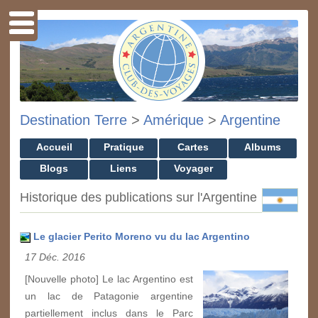
Destination Terre
>
Amérique
>
Argentine
Accueil
Pratique
Cartes
Albums
Blogs
Liens
Voyager
Historique des publications sur l'Argentine
Le glacier Perito Moreno vu du lac Argentino
17 Déc. 2016
[Nouvelle photo] Le lac Argentino est
un lac de Patagonie argentine
partiellement inclus dans le Parc