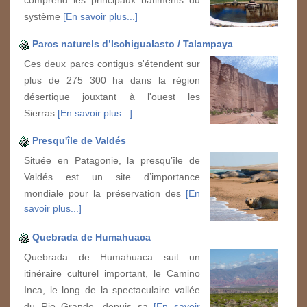
comprend les principaux bâtiments du
système
[En savoir plus...]
Parcs naturels d’Ischigualasto / Talampaya
Ces deux parcs contigus s'étendent sur
plus de 275 300 ha dans la région
désertique jouxtant à l'ouest les
Sierras
[En savoir plus...]
Presqu'île de Valdés
Située en Patagonie, la presqu’île de
Valdés est un site d’importance
mondiale pour la préservation des
[En
savoir plus...]
Quebrada de Humahuaca
Quebrada de Humahuaca suit un
itinéraire culturel important, le Camino
Inca, le long de la spectaculaire vallée
du Rio Grande, depuis sa
[En savoir