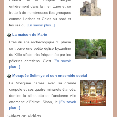
L'ouest de la Turquie baigne
entièrement dans la mer Egée et se
frotte à de nombreuses iles grecques
comme Lesbos et Chios au nord et
les iles du
[En savoir plus...]
La maison de Marie
Près du site archéologique d'Ephèse
se trouve une petite église byzantine
du XIIIe siècle très fréquentée par les
pélerins chrétiens. C'est
[En savoir
plus...]
Mosquée Selimiye et son ensemble social
La Mosquée carrée, avec sa grande
coupole et ses quatre minarets élancés,
domine la silhouette de l'ancienne ville
ottomane d'Edirne. Sinan, le
[En savoir
plus...]
Sélection vidéos