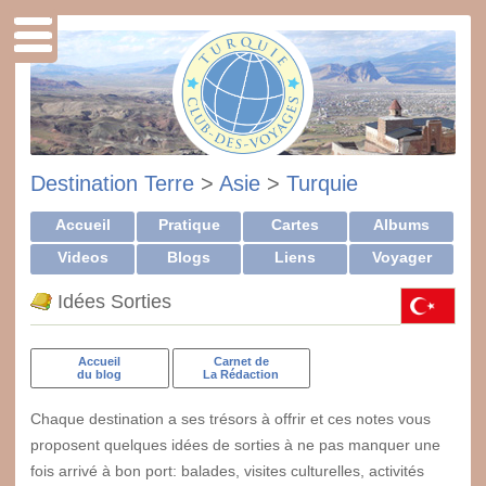
Destination Terre
>
Asie
>
Turquie
Accueil
Pratique
Cartes
Albums
Videos
Blogs
Liens
Voyager
Idées Sorties
Accueil
Carnet de
du blog
La Rédaction
Chaque destination a ses trésors à offrir et ces notes vous
proposent quelques idées de sorties à ne pas manquer une
fois arrivé à bon port: balades, visites culturelles, activités