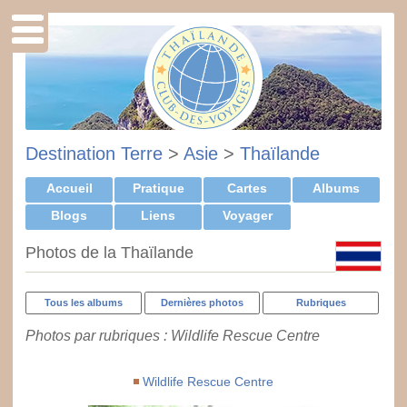
Destination Terre
>
Asie
>
Thaïlande
Accueil
Pratique
Cartes
Albums
Blogs
Liens
Voyager
Photos de la Thaïlande
Tous les albums
Dernières photos
Rubriques
Photos par rubriques : Wildlife Rescue Centre
Wildlife Rescue Centre