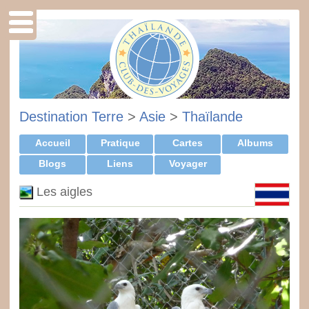
Destination Terre
>
Asie
>
Thaïlande
Accueil
Pratique
Cartes
Albums
Blogs
Liens
Voyager
Les aigles