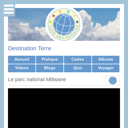
Destination Terre
Accueil
Pratique
Cartes
Albums
Videos
Blogs
Quiz
Voyager
Le parc national Mlilwane