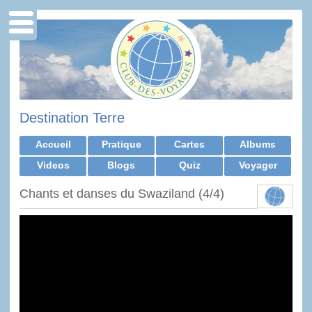
Destination Terre
Accueil
Pratique
Cartes
Albums
Videos
Blogs
Quiz
Voyager
Chants et danses du Swaziland (4/4)