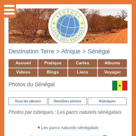
Destination Terre
>
Afrique
>
Sénégal
Accueil
Pratique
Cartes
Albums
Videos
Blogs
Liens
Voyager
Photos du Sénégal
Tous les albums
Dernières photos
Rubriques
Photos par rubriques : Les parcs naturels sénégalais
Les parcs naturels sénégalais