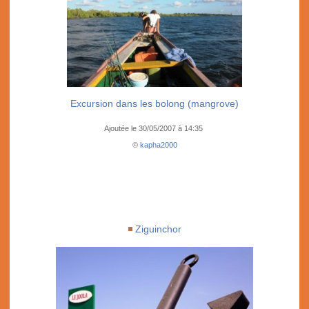
Excursion dans les bolong (mangrove)
Ajoutée le 30/05/2007 à 14:35
©
kapha2000
Ziguinchor