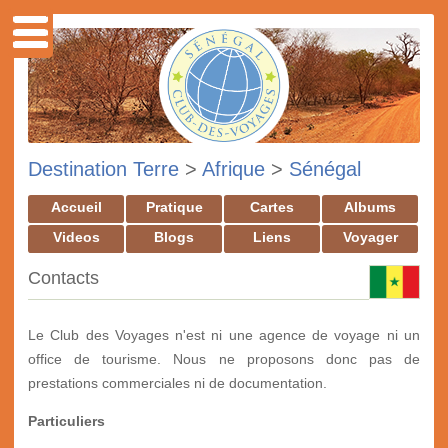
Destination Terre
>
Afrique
>
Sénégal
Accueil
Pratique
Cartes
Albums
Videos
Blogs
Liens
Voyager
Contacts
Le Club des Voyages n'est ni une agence de voyage ni un
office de tourisme. Nous ne proposons donc pas de
prestations commerciales ni de documentation.
Particuliers