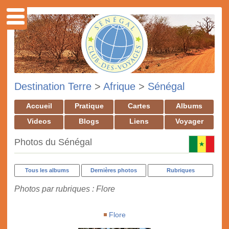
Destination Terre
>
Afrique
>
Sénégal
Accueil
Pratique
Cartes
Albums
Videos
Blogs
Liens
Voyager
Photos du Sénégal
Tous les albums
Dernières photos
Rubriques
Photos par rubriques : Flore
Flore