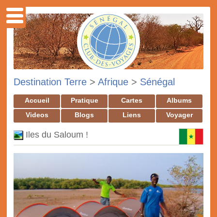
Destination Terre
>
Afrique
>
Sénégal
Accueil
Pratique
Cartes
Albums
Videos
Blogs
Liens
Voyager
Iles du Saloum !