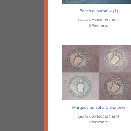
Boites à journaux (1)
Ajoutée le 20/10/2013 à 16:19
©
Webmaster
Marques au sol à Chinatown
Ajoutée le 20/10/2013 à 16:23
©
Webmaster