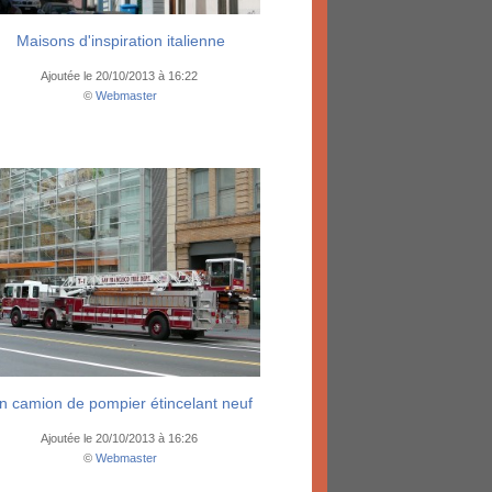
Maisons d'inspiration italienne
Ajoutée le 20/10/2013 à 16:22
©
Webmaster
n camion de pompier étincelant neuf
Ajoutée le 20/10/2013 à 16:26
©
Webmaster