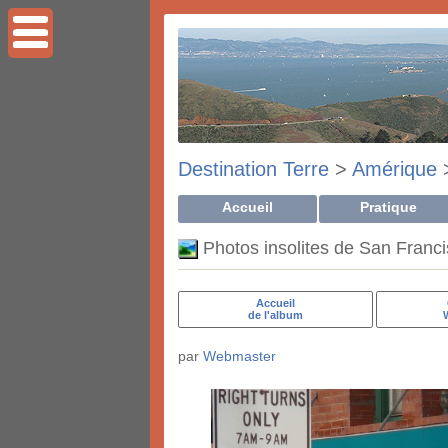
Destination Terre
>
Amérique
Accueil
Pratique
Photos insolites de San Franc
Accueil
de l'album
par
Webmaster