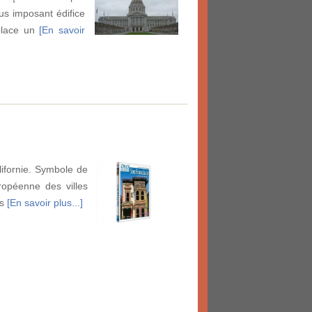
lus imposant édifice
mplace un
[En savoir
lifornie. Symbole de
uropéenne des villes
es
[En savoir plus...]