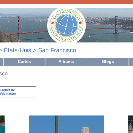
>
États-Unis
>
San Francisco
Cartes
Albums
Blogs
isco
Carnet de
Webmaster