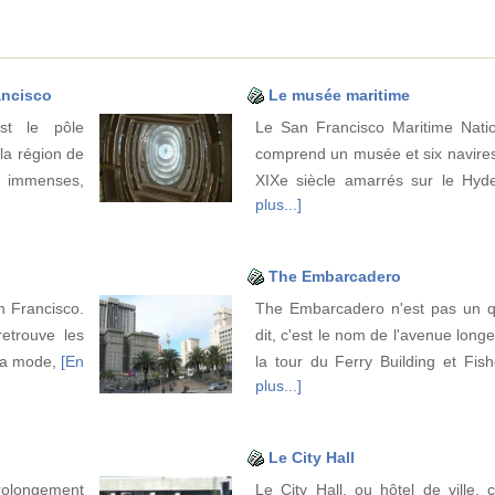
ancisco
Le musée maritime
st le pôle
Le San Francisco Maritime Nation
 la région de
comprend un musée et six navires 
t immenses,
XIXe siècle amarrés sur le Hyd
plus...]
The Embarcadero
n Francisco.
The Embarcadero n'est pas un q
retrouve les
dit, c'est le nom de l'avenue longe
la mode,
[En
la tour du Ferry Building et Fi
plus...]
Le City Hall
prolongement
Le City Hall, ou hôtel de ville,