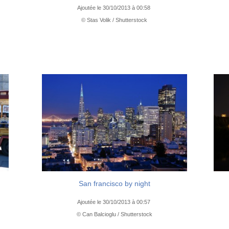
Ajoutée le 30/10/2013 à 00:58
© Stas Volik / Shutterstock
San francisco by night
Ajoutée le 30/10/2013 à 00:57
© Can Balcioglu / Shutterstock