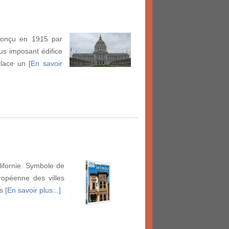
 conçu en 1915 par
lus imposant édifice
mplace un
[En savoir
lifornie. Symbole de
uropéenne des villes
es
[En savoir plus...]