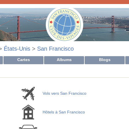
>
États-Unis
>
San Francisco
Cartes
Albums
Blogs
Vols vers San Francisco
Hôtels à San Francisco