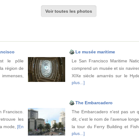
Voir toutes les photos
ancisco
Le musée maritime
st le pôle
Le San Francisco Maritime Nation
 la région de
comprend un musée et six navires 
t immenses,
XIXe siècle amarrés sur le Hyd
plus...]
The Embarcadero
n Francisco.
The Embarcadero n'est pas un q
retrouve les
dit, c'est le nom de l'avenue longe
la mode,
[En
la tour du Ferry Building et Fi
plus...]