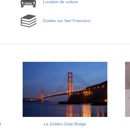
Location de voiture
Guides sur San Francisco
f
Le Golden Gate Bridge