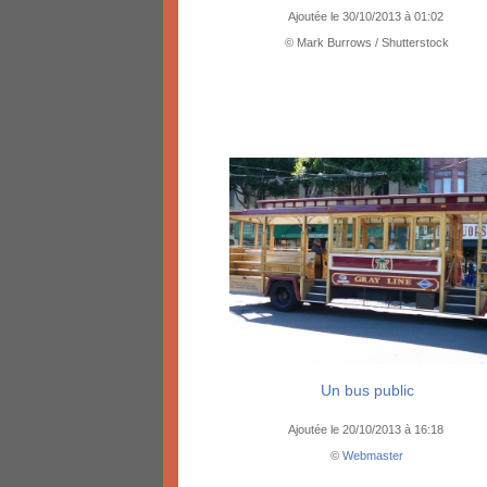
Ajoutée le 30/10/2013 à 01:02
© Mark Burrows / Shutterstock
Un bus public
Ajoutée le 20/10/2013 à 16:18
©
Webmaster