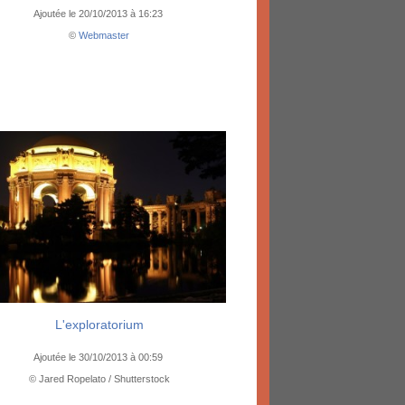
Ajoutée le 20/10/2013 à 16:23
©
Webmaster
L'exploratorium
Ajoutée le 30/10/2013 à 00:59
© Jared Ropelato / Shutterstock