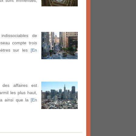
ux sont immenses,
indissociables de
éseau compte trois
omètres sur les
[En
 des affaires est
armil les plus haut,
ca ainsi que la
[En