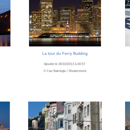
La tour du Ferry Building
Ajoutée le 30/10/2013 à 00:57
© Can Balcioglu / Shutterstock