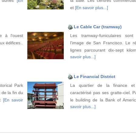
de dunes
[En
la baie. Les centres commercia
et
[En savoir plus...]
Le Cable Car (tramway)
e à l'ouest
Les tramway-funiculaires sont 
x édifices..
l'image de San Francisco. Le r
lignes parcourant dix-sept kil
savoir plus...]
Le Financial District
torical Park
La quartier de la finance et
de la fin du
caractérisé pas ses gratte-ciel. P
et
[En savoir
le building de la Bank of Ameri
savoir plus...]