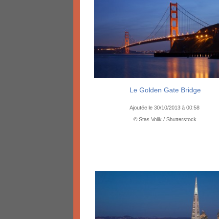
Le Golden Gate Bridge
Ajoutée le 30/10/2013 à 00:58
© Stas Volik / Shutterstock