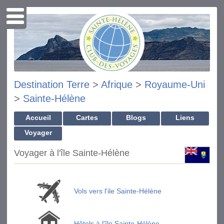
Destination Terre
>
Afrique
>
Royaume-Uni
>
Sainte-Hélène
Accueil
Cartes
Blogs
Liens
Voyager
Voyager à l'île Sainte-Hélène
Vols vers l'ile Sainte-Hélène
Hôtels à l'île Sainte-Hélène