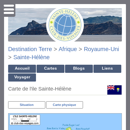
Destination Terre
>
Afrique
>
Royaume-Uni
>
Sainte-Hélène
Accueil
Cartes
Blogs
Liens
Voyager
Carte de l'ile Sainte-Hélène
Situation
Carte physique