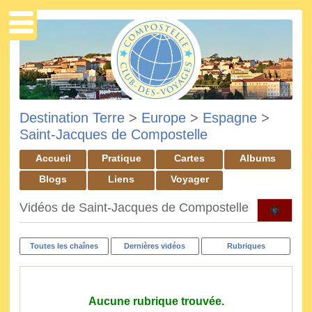
Destination Terre
>
Europe
>
Espagne
>
Saint-Jacques de Compostelle
Accueil
Pratique
Cartes
Albums
Blogs
Liens
Voyager
Vidéos de Saint-Jacques de Compostelle
Toutes les chaînes
Dernières vidéos
Rubriques
Aucune rubrique trouvée.