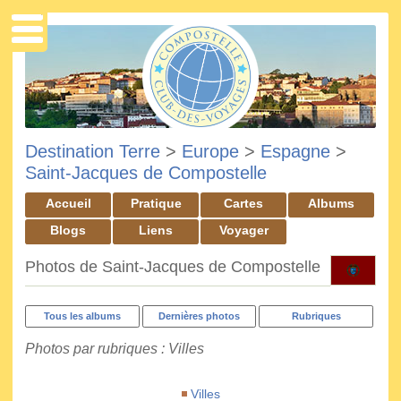
Destination Terre
>
Europe
>
Espagne
>
Saint-Jacques de Compostelle
Accueil
Pratique
Cartes
Albums
Blogs
Liens
Voyager
Photos de Saint-Jacques de Compostelle
Tous les albums
Dernières photos
Rubriques
Photos par rubriques : Villes
Villes