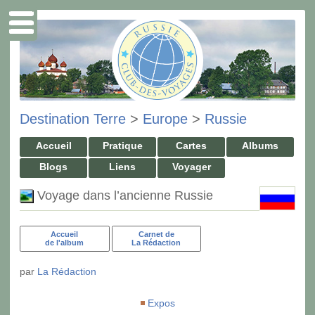
Destination Terre
>
Europe
>
Russie
Accueil
Pratique
Cartes
Albums
Blogs
Liens
Voyager
Voyage dans l’ancienne Russie
Accueil
Carnet de
de l'album
La Rédaction
par
La Rédaction
Expos