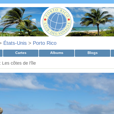
>
États-Unis
>
Porto Rico
Cartes
Albums
Blogs
 Les côtes de l'île