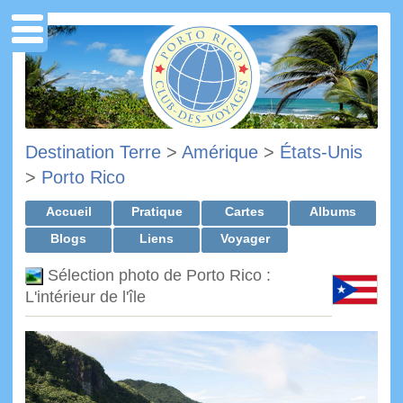
Destination Terre
>
Amérique
>
États-Unis
>
Porto Rico
Accueil
Pratique
Cartes
Albums
Blogs
Liens
Voyager
Sélection photo de Porto Rico :
L'intérieur de l'île