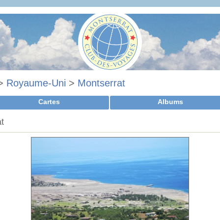
>
Royaume-Uni
>
Montserrat
Cartes
Albums
at